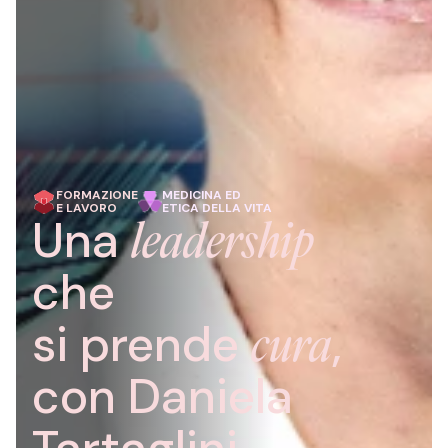
FORMAZIONE
MEDICINA ED
E LAVORO
ETICA DELLA VITA
Una
leadership
che
si prende
,
cura
con Daniela