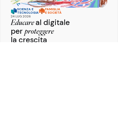
SCIENZA E
FAMIGLIA
TECNOLOGIA
E SOCIETÀ
24 LUG 2026
al digitale
Educare
per
proteggere
la crescita
Pietro
Ferrara
Perché educare al digitale è la chiave per
proteggere la salute, lo sviluppo e il benessere delle
nuove generazioni.
Guarda tutte le Key Stories