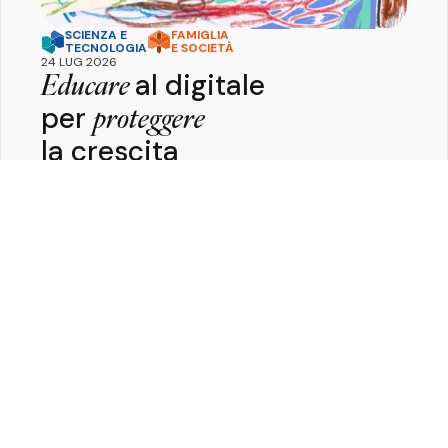
SCIENZA E
FAMIGLIA
TECNOLOGIA
E SOCIETÀ
24 LUG 2026
al digitale
Educare
per
proteggere
la crescita
Pietro
Ferrara
Perché educare al digitale è la chiave per
proteggere la salute, lo sviluppo e il benessere delle
nuove generazioni.
Guarda tutte le Key Stories