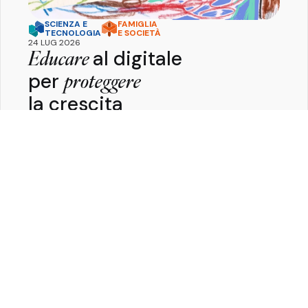
SCIENZA E
FAMIGLIA
TECNOLOGIA
E SOCIETÀ
24 LUG 2026
al digitale
Educare
per
proteggere
la crescita
Pietro
Ferrara
Perché educare al digitale è la chiave per
proteggere la salute, lo sviluppo e il benessere delle
nuove generazioni.
Guarda tutte le Key Stories