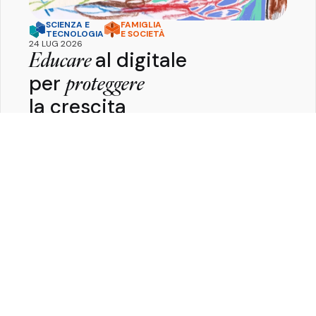
SCIENZA E
FAMIGLIA
TECNOLOGIA
E SOCIETÀ
24 LUG 2026
al digitale
Educare
per
proteggere
la crescita
Pietro
Ferrara
Perché educare al digitale è la chiave per
proteggere la salute, lo sviluppo e il benessere delle
nuove generazioni.
Guarda tutte le Key Stories