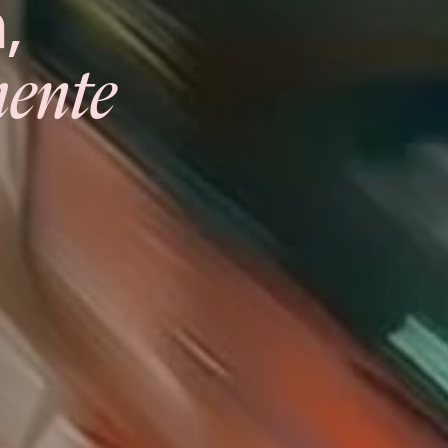
,
ente